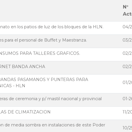
N°
Act
ato en los patios de luz de los bloques de la HLN.
04/2
s para el personal de Buffet y Maestranza.
03/2
INSUMOS PARA TALLERES GRAFICOS.
02/2
ERNET BANDA ANCHA
02/2
BANDAS PASAMANOS Y PUNTERAS PARA
01/2
ICAS - HLN
ras de ceremonia y p/ mastil nacional y provincial
01-2
LAS DE CLIMATIZACION
11/2
ión de media sombra en instalaciones de este Poder
10/2