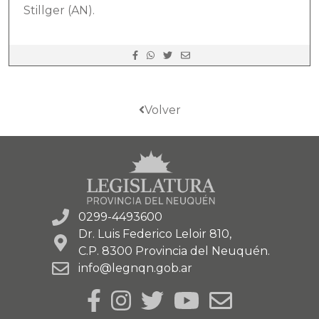
Stillger (AN).
Volver
0299-4493600
Dr. Luis Federico Leloir 810,
C.P. 8300 Provincia del Neuquén.
info@legnqn.gob.ar