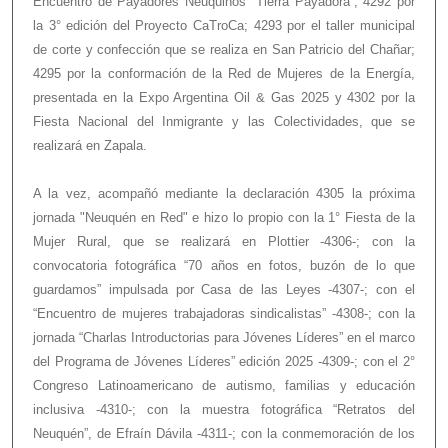
Encuentro de Payadores Neuquinos “Tierra Payadora”; 4292 por
la 3° edición del Proyecto CaTroCa; 4293 por el taller municipal
de corte y confección que se realiza en San Patricio del Chañar;
4295 por la conformación de la Red de Mujeres de la Energía,
presentada en la Expo Argentina Oil & Gas 2025 y 4302 por la
Fiesta Nacional del Inmigrante y las Colectividades, que se
realizará en Zapala.
A la vez, acompañó mediante la declaración 4305 la próxima
jornada "Neuquén en Red" e hizo lo propio con la 1° Fiesta de la
Mujer Rural, que se realizará en Plottier -4306-; con la
convocatoria fotográfica “70 años en fotos, buzón de lo que
guardamos” impulsada por Casa de las Leyes -4307-; con el
“Encuentro de mujeres trabajadoras sindicalistas” -4308-; con la
jornada “Charlas Introductorias para Jóvenes Líderes” en el marco
del Programa de Jóvenes Líderes” edición 2025 -4309-; con el 2°
Congreso Latinoamericano de autismo, familias y educación
inclusiva -4310-; con la muestra fotográfica “Retratos del
Neuquén”, de Efraín Dávila -4311-; con la conmemoración de los