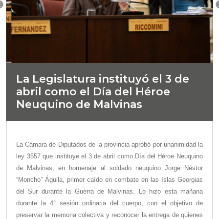
La Legislatura instituyó el 3 de
abril como el Día del Héroe
Neuquino de Malvinas
La Cámara de Diputados de la provincia aprobó por unanimidad la
ley 3557 que instituye el 3 de abril como Día del Héroe Neuquino
de Malvinas, en homenaje al soldado neuquino Jorge Néstor
“Moncho” Águila, primer caído en combate en las Islas Georgias
del Sur durante la Guerra de Malvinas. Lo hizo esta mañana
durante la 4° sesión ordinaria del cuerpo, con el objetivo de
preservar la memoria colectiva y reconocer la entrega de quienes