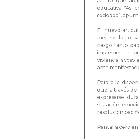
Aclaró que aba
educativa. “Así
sociedad”, apuntó
El nuevo articul
mejorar la conv
riesgo tanto pa
implementar pr
violencia, acoso
ante manifestaci
Para ello dispo
que, a través de 
expresarse dura
situación emoci
resolución pacífi
Pantalla cero en 