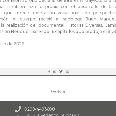
a comisión aprobó declarar de interés la trayectoria art
pia. También hizo lo propio con el desarrollo de la ap
, que ofrece orientación vocacional con perspectiv
eunión, el cuerpo recibió al sociólogo Juan Manue
n la realización del documental Historias Diversas, Cam
s en Neuquén, serie de 16 capítulos que produjo el invi
lio de 2026.-
Volver
0299-4493600
Dr. Luis Federico Leloir 810,