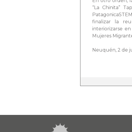
En otro orden, l
“La Chinita” Ta
PatagonicaSTEM
finalizar la r
interiorizarse e
Mujeres Migrante
Neuquén, 2 de ju