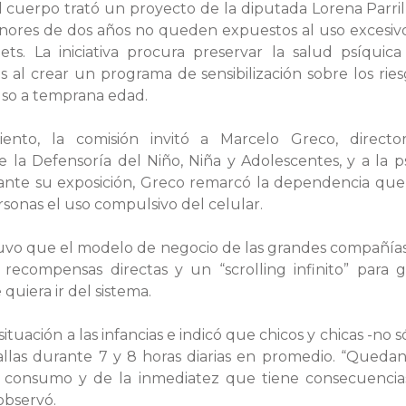
l cuerpo trató un proyecto de la diputada Lorena Parril
enores de dos años no queden expuestos al uso excesivo
ets. La iniciativa procura preservar la salud psíquic
as al crear un programa de sensibilización sobre los r
uso a temprana edad.
iento, la comisión invitó a Marcelo Greco, directo
de la Defensoría del Niño, Niña y Adolescentes, y a la 
rante su exposición, Greco remarcó la dependencia que 
rsonas el uso compulsivo del celular.
tuvo que el modelo de negocio de las grandes compañía
e recompensas directas y un “scrolling infinito” para 
quiera ir del sistema.
situación a las infancias e indicó que chicos y chicas -no 
tallas durante 7 y 8 horas diarias en promedio. “Queda
 consumo y de la inmediatez que tiene consecuencia
observó.