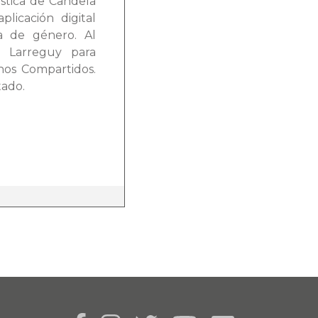
ística de Candela
licación digital
a de género. Al
l Larreguy para
inos Compartidos.
tado.