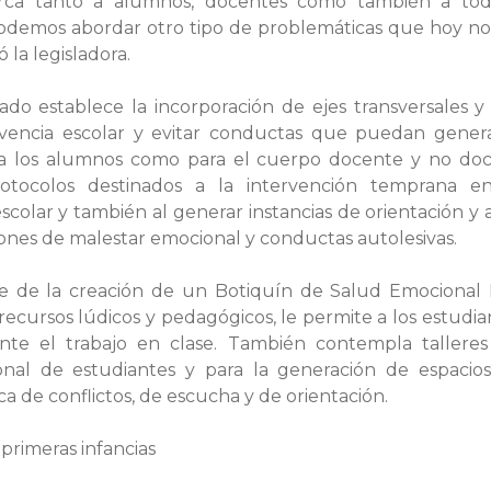
rca tanto a alumnos, docentes como también a to
 podemos abordar otro tipo de problemáticas que hoy 
 la legisladora.
ado establece la incorporación de ejes transversales y
ivencia escolar y evitar conductas que puedan gener
ra los alumnos como para el cuerpo docente y no doc
otocolos destinados a la intervención temprana en
 escolar y también al generar instancias de orientación
ones de malestar emocional y conductas autolesivas.
ne de la creación de un Botiquín de Salud Emocional Es
recursos lúdicos y pedagógicos, le permite a los estudia
nte el trabajo en clase. También contempla talleres
onal de estudiantes y para la generación de espacios
ca de conflictos, de escucha y de orientación.
primeras infancias