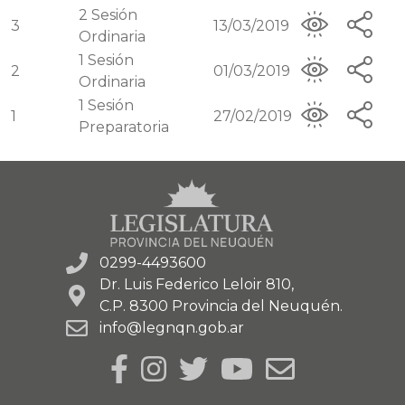
2
Sesión
3
13/03/2019
Ordinaria
1
Sesión
2
01/03/2019
Ordinaria
1
Sesión
1
27/02/2019
Preparatoria
0299-4493600
Dr. Luis Federico Leloir 810,
C.P. 8300 Provincia del Neuquén.
info@legnqn.gob.ar