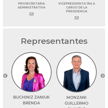
VICEPRESIDENTA 1RA A
PROSECRETARIA
ID
VI
CARGO DE LA
ADMINISTRATIVA
PRESIDENCIA
Representantes
BUCHINIZ ZANIUK
MONZANI
BRENDA
L
GUILLERMO